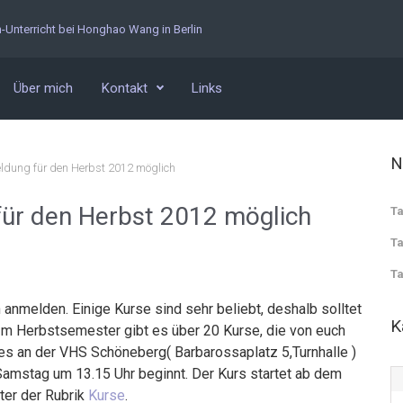
n-Unterricht bei Honghao Wang in Berlin
Über mich
Kontakt
Links
N
eldung für den Herbst 2012 möglich
ür den Herbst 2012 möglich
Ta
Ta
Ta
n anmelden. Einige Kurse sind sehr beliebt, deshalb solltet
K
 Im Herbstsemester gibt es über 20 Kurse, die von euch
s an der VHS Schöneberg( Barbarossaplatz 5,Turnhalle )
Samstag um 13.15 Uhr beginnt. Der Kurs startet ab dem
ter der Rubrik
Kurse
.