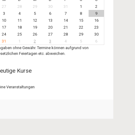
27
28
29
30
31
1
2
3
4
5
6
7
8
9
10
11
12
13
14
15
16
17
18
19
20
21
22
23
24
25
26
27
28
29
30
31
1
2
3
4
5
6
gaben ohne Gewähr. Termine können aufgrund von
setzlichen Feiertagen etc. abweichen.
eutige Kurse
ine Veranstaltungen