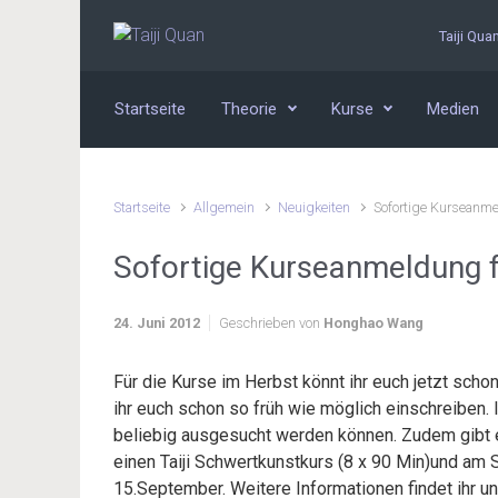
Zum Hauptinhalt springen
Taiji Qua
Startseite
Theorie
Kurse
Medien
Startseite
Allgemein
Neuigkeiten
Sofortige Kurseanm
Sofortige Kurseanmeldung f
24. Juni 2012
Geschrieben von
Honghao Wang
Für die Kurse im Herbst könnt ihr euch jetzt scho
ihr euch schon so früh wie möglich einschreiben.
beliebig ausgesucht werden können. Zudem gibt e
einen Taiji Schwertkunstkurs (8 x 90 Min)und am 
15.September. Weitere Informationen findet ihr un