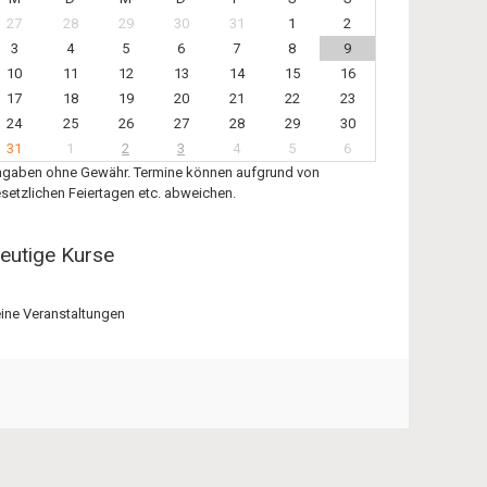
27
28
29
30
31
1
2
3
4
5
6
7
8
9
10
11
12
13
14
15
16
17
18
19
20
21
22
23
24
25
26
27
28
29
30
31
1
2
3
4
5
6
gaben ohne Gewähr. Termine können aufgrund von
setzlichen Feiertagen etc. abweichen.
eutige Kurse
ine Veranstaltungen