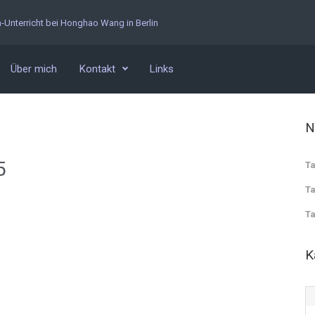
n-Unterricht bei Honghao Wang in Berlin
Über mich
Kontakt
Links
N
5
Ta
Ta
Ta
K