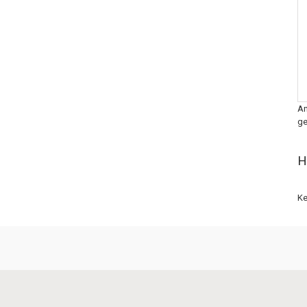
An
ge
H
Ke