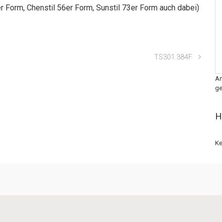
r Form, Chenstil 56er Form, Sunstil 73er Form auch dabei)
TS301.384F
An
ge
H
Ke