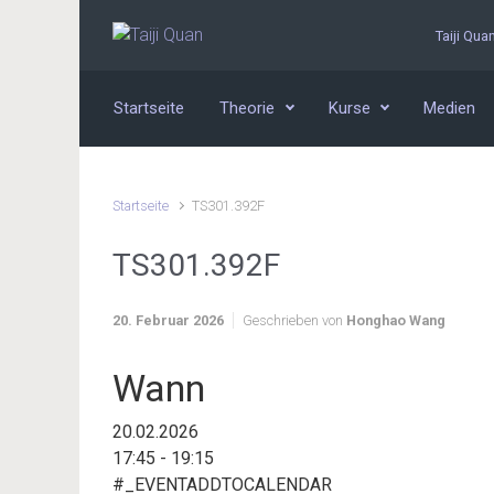
Zum Hauptinhalt springen
Taiji Qua
Startseite
Theorie
Kurse
Medien
Startseite
TS301.392F
TS301.392F
20. Februar 2026
Geschrieben von
Honghao Wang
Wann
20.02.2026
17:45 - 19:15
#_EVENTADDTOCALENDAR