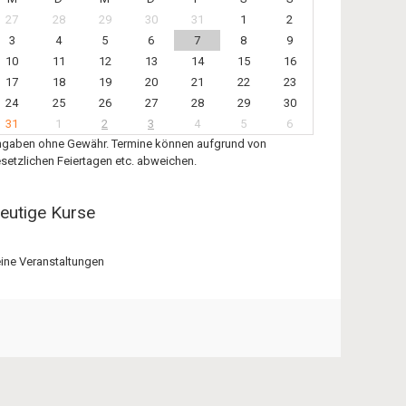
27
28
29
30
31
1
2
3
4
5
6
7
8
9
10
11
12
13
14
15
16
17
18
19
20
21
22
23
24
25
26
27
28
29
30
31
1
2
3
4
5
6
gaben ohne Gewähr. Termine können aufgrund von
setzlichen Feiertagen etc. abweichen.
eutige Kurse
ine Veranstaltungen