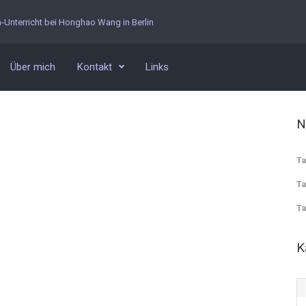
n-Unterricht bei Honghao Wang in Berlin
Über mich
Kontakt
Links
N
Ta
Ta
Ta
K