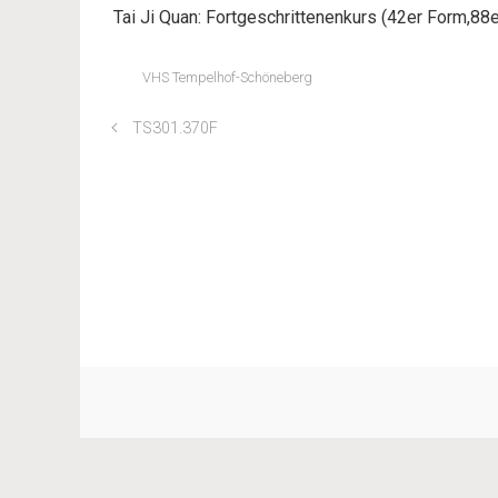
Tai Ji Quan: Fortgeschrittenenkurs (42er Form,88e
VHS Tempelhof-Schöneberg
TS301.370F