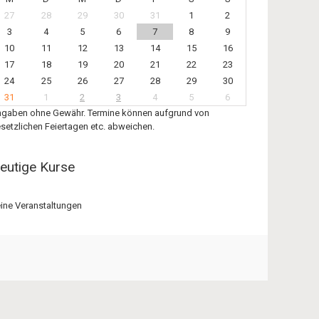
27
28
29
30
31
1
2
3
4
5
6
7
8
9
10
11
12
13
14
15
16
17
18
19
20
21
22
23
24
25
26
27
28
29
30
31
1
2
3
4
5
6
gaben ohne Gewähr. Termine können aufgrund von
setzlichen Feiertagen etc. abweichen.
eutige Kurse
ine Veranstaltungen