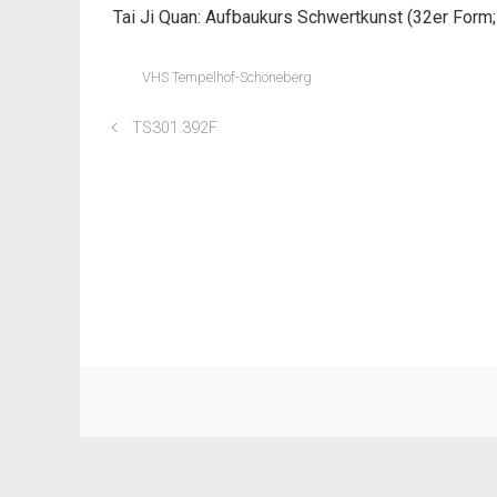
Tai Ji Quan: Aufbaukurs Schwertkunst (32er Form
VHS Tempelhof-Schöneberg
TS301.392F