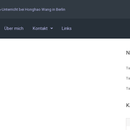
n-Unterricht bei Honghao Wang in Berlin
Über mich
Kontakt
Links
N
Ta
Ta
Ta
K