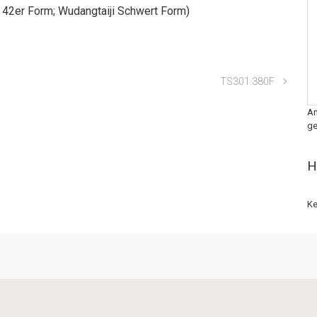
; 42er Form; Wudangtaiji Schwert Form)
TS301.380F
An
ge
H
Ke