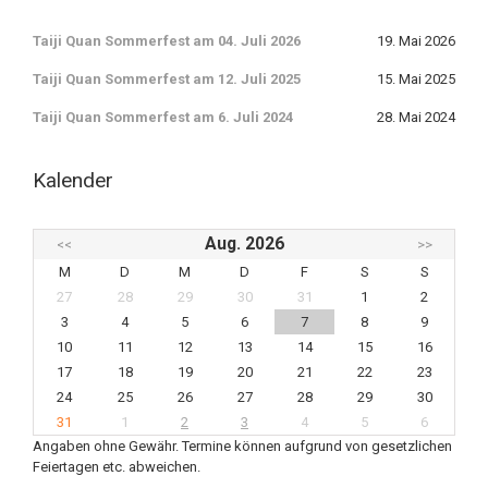
Taiji Quan Sommerfest am 04. Juli 2026
19. Mai 2026
Taiji Quan Sommerfest am 12. Juli 2025
15. Mai 2025
Taiji Quan Sommerfest am 6. Juli 2024
28. Mai 2024
Kalender
Aug. 2026
<<
>>
M
D
M
D
F
S
S
27
28
29
30
31
1
2
3
4
5
6
7
8
9
10
11
12
13
14
15
16
17
18
19
20
21
22
23
24
25
26
27
28
29
30
31
1
2
3
4
5
6
Angaben ohne Gewähr. Termine können aufgrund von gesetzlichen
Feiertagen etc. abweichen.