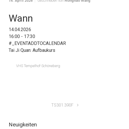
14. April 2026
Geschrieben von
Honghao Wang
Wann
14.04.2026
16:00 - 17:30
#_EVENTADDTOCALENDAR
Tai Ji Quan: Aufbaukurs
VHS Tempelhof-Schöneberg
TS301.390F
Neuigkeiten