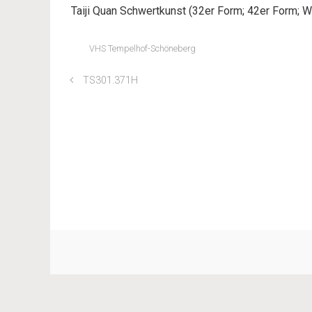
Taiji Quan Schwertkunst (32er Form; 42er Form; W
VHS Tempelhof-Schöneberg
TS301.371H