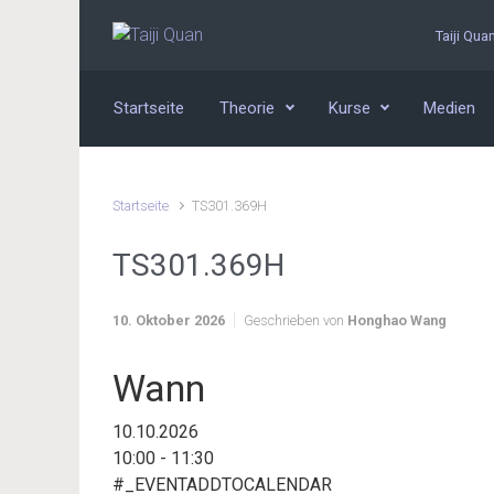
Zum Hauptinhalt springen
Taiji Qua
Startseite
Theorie
Kurse
Medien
Startseite
TS301.369H
TS301.369H
10. Oktober 2026
Geschrieben von
Honghao Wang
Wann
10.10.2026
10:00 - 11:30
#_EVENTADDTOCALENDAR