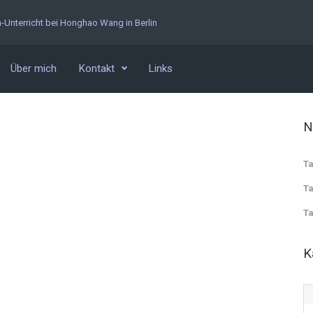
n-Unterricht bei Honghao Wang in Berlin
Über mich
Kontakt
Links
N
Ta
Ta
Ta
K