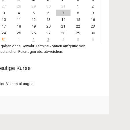
27
28
29
30
31
1
2
3
4
5
6
7
8
9
10
11
12
13
14
15
16
17
18
19
20
21
22
23
24
25
26
27
28
29
30
31
1
2
3
4
5
6
gaben ohne Gewähr. Termine können aufgrund von
setzlichen Feiertagen etc. abweichen.
eutige Kurse
ine Veranstaltungen