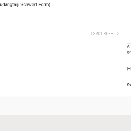
udangtaiji Schwert Form)
TS301.367H
An
ge
H
Ke